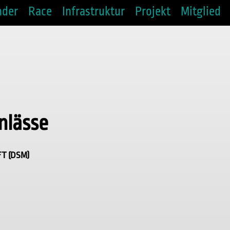
nder
Race
Infrastruktur
Projekt
Mitglied
nlässe
T (DSM)